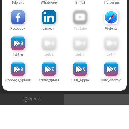
Telefone
WhatsApp
E-mail
Instagram
Facebook
Linkedin
Youtube
Website
Twitter
Link 2
Link 3
Link 4
Conheça_vpress
Editar_vpress
Usar_Apple
Usar_Android