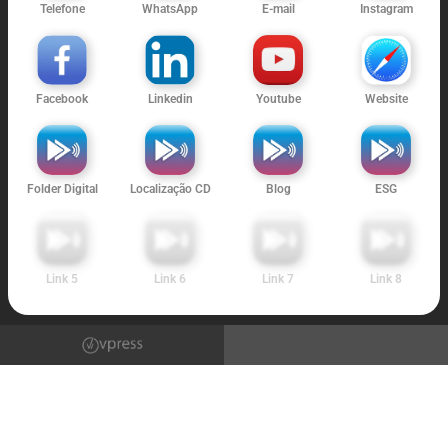
Telefone
WhatsApp
E-mail
Instagram
Facebook
Linkedin
Youtube
Website
Folder Digital
Localização CD
Blog
ESG
Link 5
Link 6
Link 7
Link 8