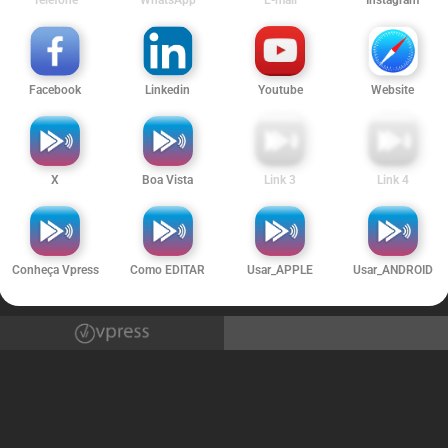
Telefone
WhatsApp
E-mail
Instagram
Facebook
Linkedin
Youtube
Website
X
Boa Vista
Link 3
Link 4
Conheça Vpress
Como EDITAR
Usar_APPLE
Usar_ANDROID