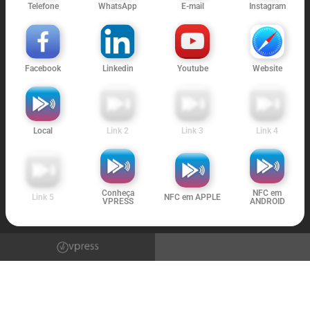
Telefone
WhatsApp
E-mail
Instagram
Facebook
Linkedin
Youtube
Website
Local
Link 2
Link 3
Link 4
Conheça
NFC em
Link 5
NFC em APPLE
VPRESS
ANDROID