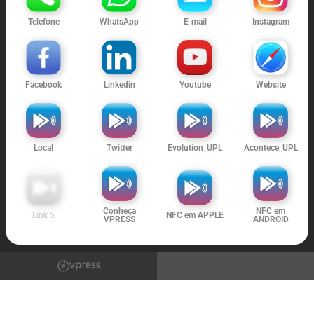
Telefone
WhatsApp
E-mail
Instagram
Facebook
Linkedin
Youtube
Website
Local
Twitter
Evolution_UPL
Acontece_UPL
Conheça
NFC em
Link 5
NFC em APPLE
VPRESS
ANDROID